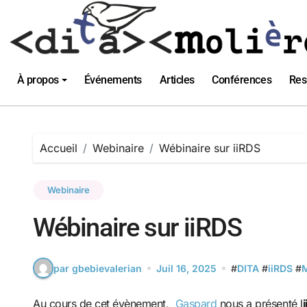
Passer
au
contenu
À propos
Événements
Articles
Conférences
Res
Accueil
Webinaire
Wébinaire sur iiRDS
Webinaire
Wébinaire sur iiRDS
par gbebievalerian
Juil 16, 2025
#
DITA
#
iiRDS
#
Au cours de cet évènement,
Gaspard
nous a présenté l