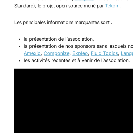
Standard), le projet open source mené par
Tekom
.
Les principales informations marquantes sont :
la présentation de l’association,
la présentation de nos sponsors sans lesquels no
Amexio
,
Componize
,
Expleo
,
Fluid Topics
,
Lang
les activités récentes et à venir de l’association.