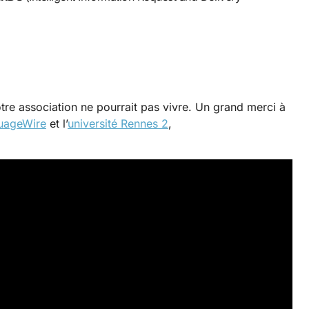
tre association ne pourrait pas vivre. Un grand merci à
uageWire
et l’
université Rennes 2
,