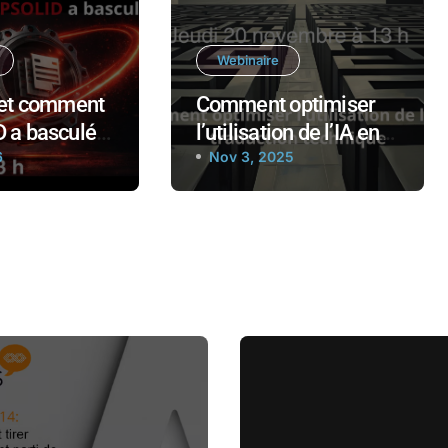
Webinaire
 et comment
Comment optimiser
 a basculé
l’utilisation de l’IA en
6
traduction technique
Nov 3, 2025