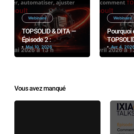
Webinaire
Webinaire
TOPSOLID & DITA —
Pourquoi
Épisode 2 :
TOPSOLID
Industrialiser,
Mai 10, 2026
vers DITA
Avr 4, 202
automatiser, ajuster
Vous avez manqué