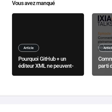
Vous avez manqué
Article
Artic
Pourquoi GitHub + un
Comme
éditeur XML ne peuvent-
parti 
ils pas remplacer un
locali
CCMS ?