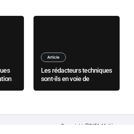
Article
ques
Les rédacteurs techniques
ation
sont-ils en voie de
disparition ? 2.0
Copyright @DITA Molière.