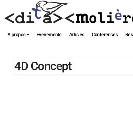
Passer
au
contenu
À propos
Événements
Articles
Conférences
Res
4D Concept