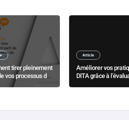
le
Article
nt tirer pleinement
Améliorer vos prati
de vos processus de
DITA grâce à l’évalu
sation ?
par les pairs