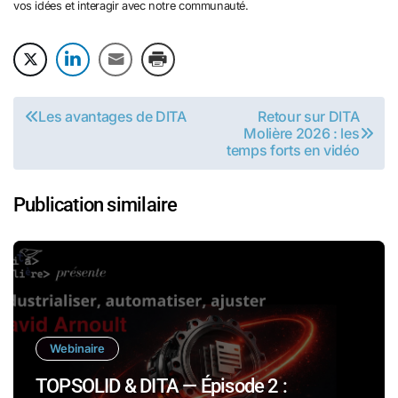
vos idées et interagir avec notre communauté.
Navigation
Les avantages de DITA
Retour sur DITA
Molière 2026 : les
de
temps forts en vidéo
l’article
Publication similaire
Webinaire
TOPSOLID & DITA — Épisode 2 :