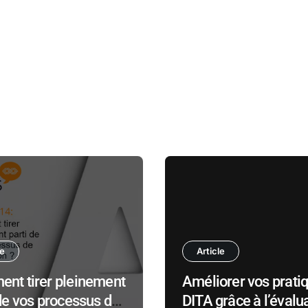
le
Article
nt tirer pleinement
Améliorer vos prati
de vos processus de
DITA grâce à l’évalu