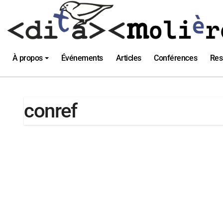
Passer
au
contenu
À propos
Événements
Articles
Conférences
Res
conref