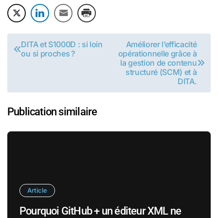
Navigation
DITA et S1000D : si loin
Améliorer l’efficacité
ou si proches ?
opérationnelle grâce à
de
la gestion de contenu
structuré (SCM) et à
l’article
DITA.
Publication similaire
Article
Pourquoi GitHub + un éditeur XML ne