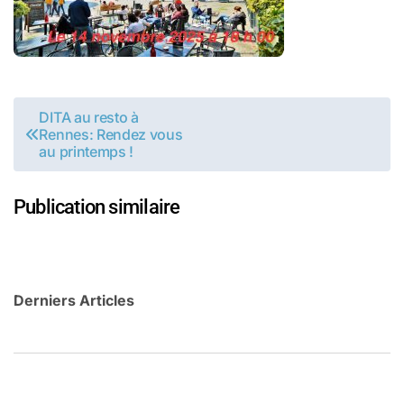
Navigation
DITA au resto à
Rennes: Rendez vous
de
au printemps !
l’article
Publication similaire
Derniers Articles