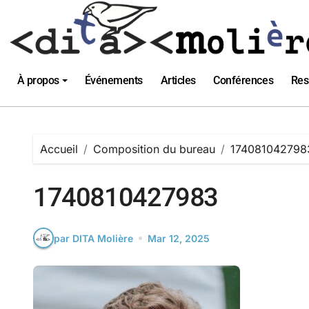
Passer
au
contenu
À propos
Événements
Articles
Conférences
Res
Accueil
Composition du bureau
174081042798
1740810427983
par DITA Molière
Mar 12, 2025