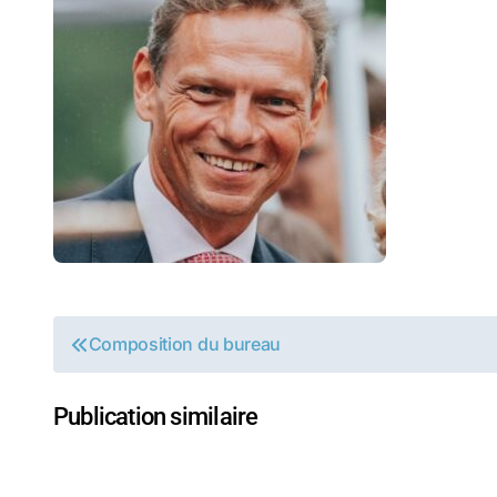
Navigation
Composition du bureau
de
Publication similaire
l’article