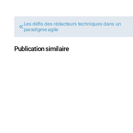
Navigation
Les défis des rédacteurs techniques dans un
paradigme agile
de
l’article
Publication similaire