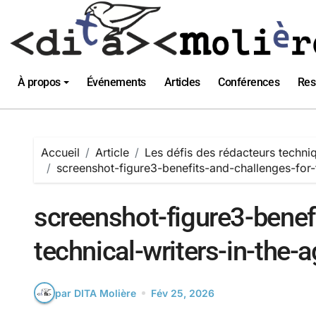
Passer
au
contenu
À propos
Événements
Articles
Conférences
Res
Accueil
Article
Les défis des rédacteurs techni
screenshot-figure3-benefits-and-challenges-for-t
screenshot-figure3-benef
technical-writers-in-the-a
par DITA Molière
Fév 25, 2026