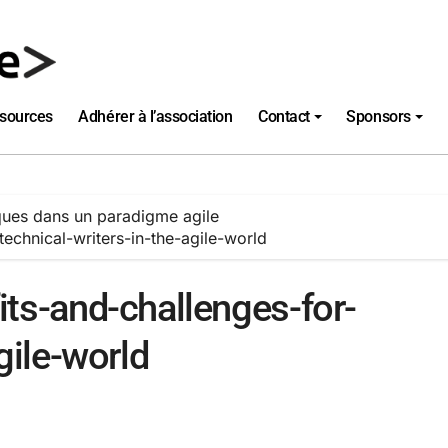
sources
Adhérer à l’association
Contact
Sponsors
ques dans un paradigme agile
echnical-writers-in-the-agile-world
its-and-challenges-for-
gile-world