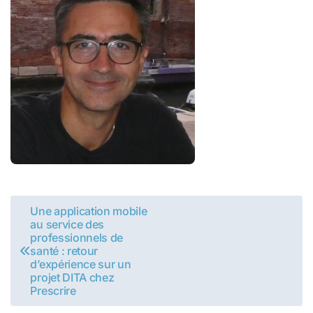
Navigation
Une application mobile
au service des
de
professionnels de
santé : retour
l’article
d’expérience sur un
projet DITA chez
Prescrire