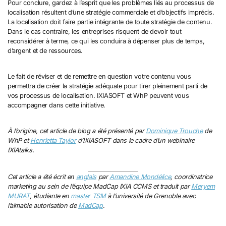
Pour conclure, gardez à l’esprit que les problèmes liés au processus de
localisation résultent d’une stratégie commerciale et d’objectifs imprécis.
La localisation doit faire partie intégrante de toute stratégie de contenu.
Dans le cas contraire, les entreprises risquent de devoir tout
reconsidérer à terme, ce qui les conduira à dépenser plus de temps,
d’argent et de ressources.
Le fait de réviser et de remettre en question votre contenu vous
permettra de créer la stratégie adéquate pour tirer pleinement parti de
vos processus de localisation. IXIASOFT et WhP peuvent vous
accompagner dans cette initiative.
À l’origine, cet article de blog a été présenté par
Dominique Trouche
de
WhP et
Henrietta Taylor
d’IXIASOFT dans le cadre d’un webinaire
IXIAtalks.
Cet article a été écrit en
anglais
par
Amandine Mondélice
, coordinatrice
marketing au sein de l’équipe MadCap IXIA CCMS et traduit par
Meryem
MURAT
, étudiante en
master TSM
à l’université de Grenoble avec
l’aimable autorisation de
MadCap
.