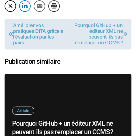
Navigation
Améliorer vos
Pourquoi GitHub + un
pratiques DITA grâce à
éditeur XML ne
de
l’évaluation par les
peuvent-ils pas
pairs
remplacer un CCMS ?
l’article
Publication similaire
Article
Pourquoi GitHub + un éditeur XML ne
peuvent-ils pas remplacer un CCMS ?