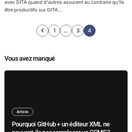
avec DITA quand d'autres assurent au contraire qu’ils
être productifs sur DITA…
Pagination
1
…
3
4
des
publications
Vous avez manqué
Article
Pourquoi GitHub + un éditeur XML ne